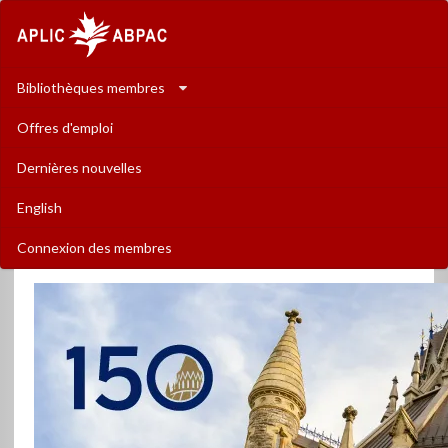
The
Association
of
Bibliothèques membres
Parliamentary
Offres d'emploi
Libraries
Dernières nouvelles
in
English
Canada
Connexion des membres
-
L�Association
des
biblioth�ques
parlementaires
au