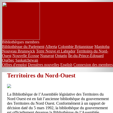
The
Association
of
Parliamentary
Bibliothèques membres
Bibliothèque du Parlement
Alberta
Colombie Britannique
Manitoba
Libraries
Nouveau Brunswick
Terre Neuve et Labrador
Territoires du Nord-
Ouest
Nouvelle Écosse
Nunavut
Ontario
Île-du-Prince-Édouard
in
Québec
Saskatchewan
Offres d'emploi
Dernières nouvelles
English
Connexion des membres
Canada
Territoires du Nord-Ouest
-
L�Association
La Bibliothèque de l’Assemblée législative des Territoires du
des
Nord Ouest est en fait l’ancienne bibliothèque du gouvernement
des Territoires du Nord Ouest. Conformément à un rapport de
biblioth�ques
décision daté du 5 mars 1992, la bibliothèque du gouvernement
est officiellement devenue la Bibliothèque de l’Assemblée